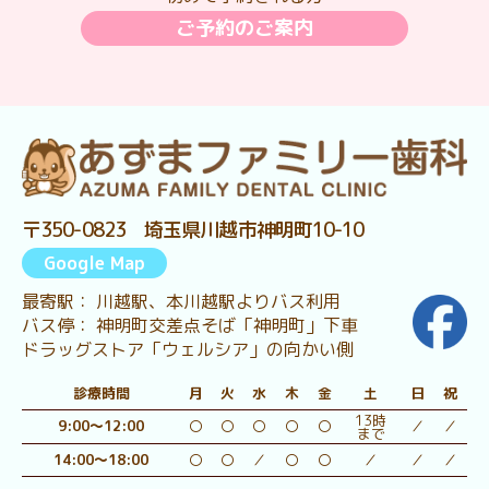
ご予約のご案内
〒350-0823 埼玉県川越市神明町10-10
Google Map
最寄駅： 川越駅、本川越駅よりバス利用
バス停： 神明町交差点そば「神明町」下車
ドラッグストア「ウェルシア」の向かい側
診療時間
月
火
水
木
金
土
日
祝
13時
9:00～12:00
〇
〇
〇
〇
〇
／
／
まで
14:00～18:00
〇
〇
／
〇
〇
／
／
／