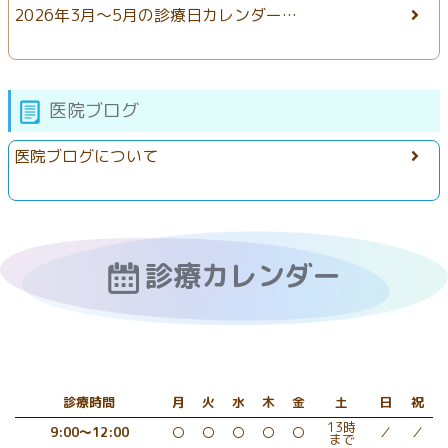
2026年3月〜5月の診療日カレンダー…
医院ブログ
医院ブログについて
診療カレンダー
診療時間
月
火
水
木
金
土
日
祝
13時
9:00～12:00
〇
〇
〇
〇
〇
／
／
まで